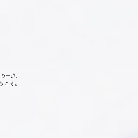
極の一点。
らこそ。