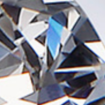
鍛造
宝石と共に
妥協はしま