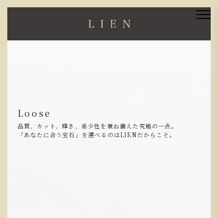
ブライダル
Loose
人生で初めて手にされる、二人だけの宝石。
品質、カット、輝き、希少性を兼ね備えた究極の一点。
だからこそ、ホンモノをお伝えしたい。
「あなたに合う宝石」を選べるのはLIENだからこそ。
鍛造