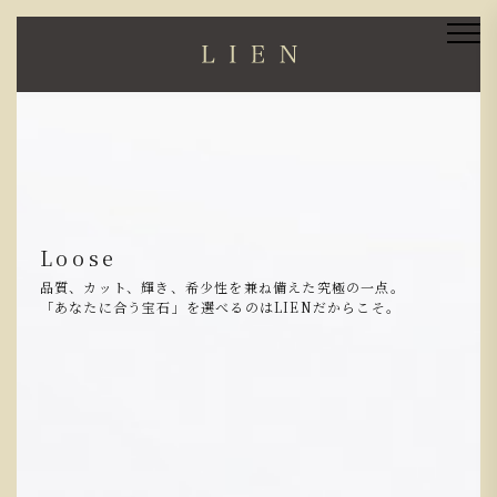
ブライダル
Loose
人生で初めて手にされる、二人だけの宝石。
品質、カット、輝き、希少性を兼ね備えた究極の一点。
だからこそ、ホンモノをお伝えしたい。
「あなたに合う宝石」を選べるのはLIENだからこそ。
鍛造