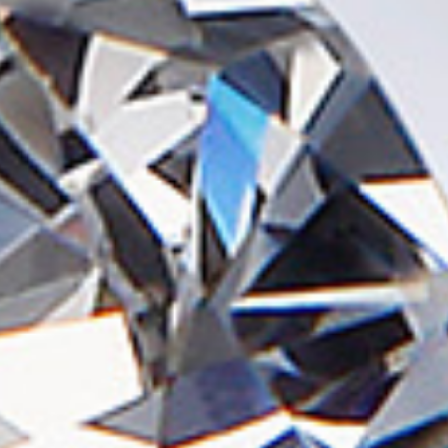
鍛造
宝石と共に
妥協はしま