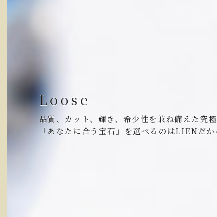
ブライダル
Loose
人生で初めて手にされる、二人だけの宝石。
品質、カット、輝き、希少性を兼ね備えた究
だからこそ、ホンモノをお伝えしたい。
「あなたに合う宝石」を選べるのはLIENだか