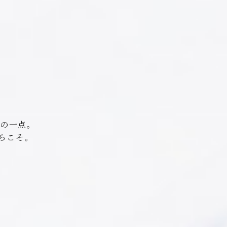
極の一点。
らこそ。