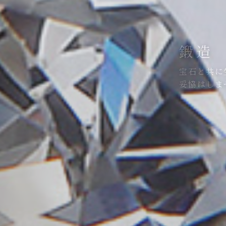
鍛造
宝石と共に
妥協はしま