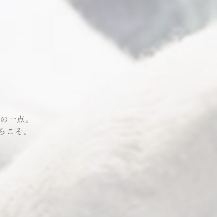
極の一点。
らこそ。