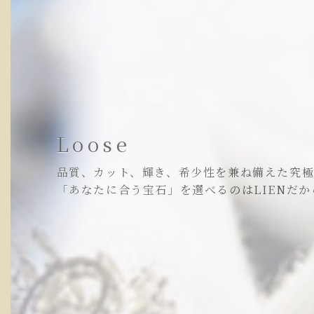
ブライダル
Loose
人生で初めて手にされる、二人だけの宝石。
品質、カット、輝き、希少性を兼ね備えた究
だからこそ、ホンモノをお伝えしたい。
「あなたに合う宝石」を選べるのはLIENだか