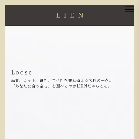
ブライダル
Loose
人生で初めて手にされる、二人だけの宝石。
品質、カット、輝き、希少性を兼ね備えた究極の一点。
だからこそ、ホンモノをお伝えしたい。
「あなたに合う宝石」を選べるのはLIENだからこそ。
鍛造