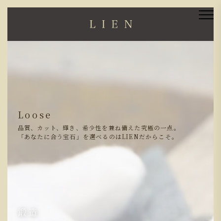
Loose
品質、カット、輝き、希少性を兼ね備えた究極の一点。
「あなたに合う宝石」を選べるのはLIENだからこそ。
鍛造